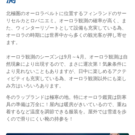
北極圏のオーロラベルトに位置するフィンランドのサー
リセルカとロバニエミ。オーロラ観測の確率が高く、ま
た、ウィンターリゾートとして設備も充実している為、
オーロラの時期には世界中から多くの観光客が押し寄せ
ます。
オーロラ観測のシーズンは9月～4月。オーロラ観測は自
然現象により出現するので、まさに運次第！気象条件に
より見れないこともありますが、日中に楽しめるアクテ
ィビティも充実している為、オーロラ観測以外にも楽し
み方はいろいろあります。
冬のラップランドは極寒の地。特にオーロラ鑑賞は防寒
具の準備は万全に！屋内は暖房がきいているので、重ね
着するなど温度を調節できる服装を。屋外では雪道を歩
くので滑りにくい靴の持参を！