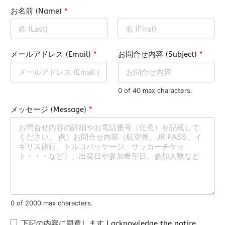
お名前 (Name)
*
F
L
i
メールアドレス (Email)
*
a
お問合せ内容 (Subject)
*
r
s
s
t
t
0 of 40 max characters.
メッセージ (Message)
*
0 of 2000 max characters.
ご
ご
下記の内容に同意します I acknowledge the notice