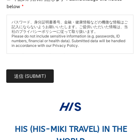
注
注
below
*
意
意
(
P
M
パスワード、身分証明書番号、金融・健康情報などの機微な情報はご
l
記入にならないようお願いいたします。ご提供いただいた情報は、当
e
e
社のプライバシーポリシーに従って取り扱います。
s
Please do not include sensitive information (e.g. passwords, ID
a
s
numbers, financial or health data). Submitted data will be handled
s
in accordance with our Privacy Policy.
a
e
g
https://his-euro.co.uk/privacy/
N
e
o
)
t
お
送信 (SUBMIT)
e
問
*
合
せ
内
容
HIS (HIS-MIKI TRAVEL) IN THE